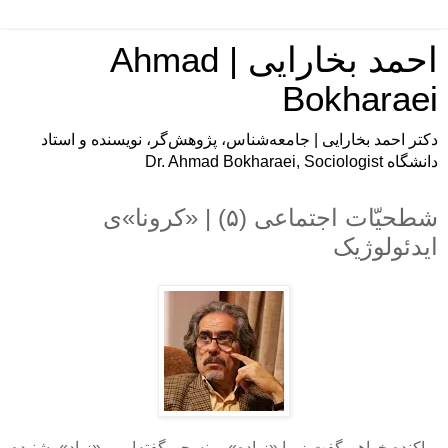
احمد بخارایی | Ahmad
Bokharaei
دکتر احمد بخارایی | جامعه‌شناس، پژوهش‌گر، نویسنده و استاد
دانشگاه Dr. Ahmad Bokharaei, Sociologist
شطحیّات اجتماعی (۵) | «کرونا»ی
ایدئولوژیک
پراکنده خواهم گفت زیرا «زیاده»، منسجم گفته‌ایم و «زیاد»، شنیده‌