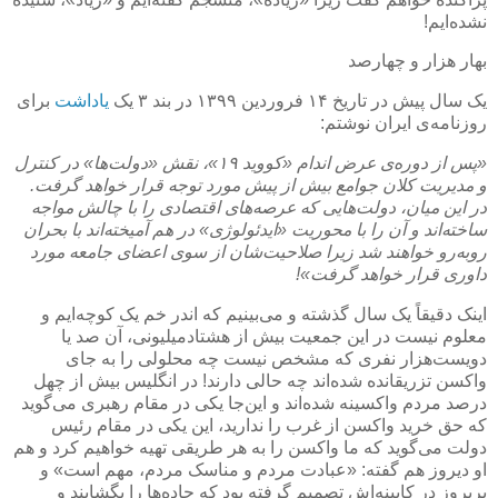
نشده‌ایم!
بهار هزار و چهارصد
یک سال پیش در تاریخ ۱۴ فروردین ۱۳۹۹ در بند ۳ یک
یاداشت
برای
روزنامه‌ی ایران نوشتم:
«پس از دوره‌ی عرض اندام «کووید ۱۹»، نقش «دولت‌ها» در کنترل
و مدیریت کلان جوامع بیش از پیش مورد توجه قرار خواهد گرفت.
در این میان، دولت‌هایی که عرصه‌های اقتصادی را با چالش مواجه
ساخته‌‌اند و آن را با محوریت «ایدئولوژی» در هم آمیخته‌اند با بحران
روبه‌رو خواهند شد زیرا صلاحیت‌شان از سوی اعضای جامعه مورد
داوری قرار خواهد ‌گرفت»!
اینک دقیقاً یک سال گذشته و می‌بینیم که اندر خم یک کوچه‌ایم و
معلوم نیست در این جمعیت بیش از هشتادمیلیونی، آن صد یا
دویست‌هزار نفری که مشخص نیست چه محلولی را به جای
واکسن تزریقانده‌ شده‌اند چه حالی دارند! در انگلیس بیش از چهل
درصد مردم واکسینه شده‌اند و این‌جا یکی در مقام رهبری می‌گوید
که حق خرید واکسن از غرب را ندارید، این یکی در مقام رئیس
دولت می‌گوید که ما واکسن را به هر طریقی تهیه خواهیم کرد و هم
او دیروز هم گفته: «عبادت مردم و مناسک مردم، مهم است» و
پریروز در کابینه‌اش تصمیم گرفته بود که جاده‌ها را بگشایند و