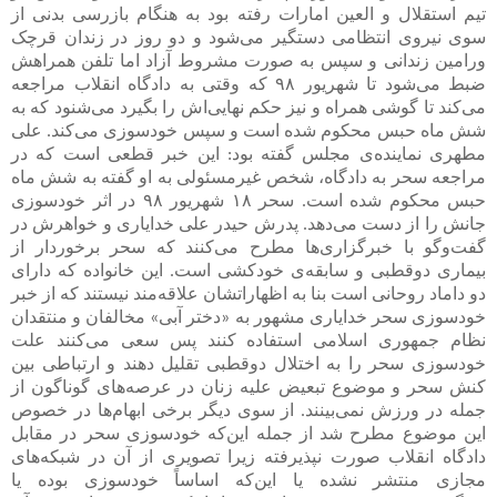
تیم استقلال و العین امارات رفته بود به هنگام بازرسی بدنی از
سوی نیروی انتظامی دستگیر می‌شود و دو روز در زندان قرچک
ورامین زندانی و سپس به صورت مشروط آزاد اما تلفن همراهش
ضبط می‌شود تا شهریور ۹۸ که وقتی به دادگاه انقلاب مراجعه
می‌کند تا گوشی همراه و نیز حکم نهایی‌اش را بگیرد می‌شنود که به
شش ماه حبس محکوم شده است و سپس خودسوزی می‌کند. علی
مطهری نماینده‌ی مجلس گفته بود: این خبر قطعی است که در
مراجعه سحر به دادگاه، شخص غیرمسئولی به او گفته به شش ماه
حبس محکوم شده است. سحر ۱۸ شهریور ۹۸ در اثر خودسوزی
جانش را از دست می‌دهد. پدرش حیدر علی خدایاری و خواهرش در
گفت‌وگو با خبرگزاری‌ها مطرح می‌کنند که سحر برخوردار از
بیماری دوقطبی و سابقه‌ی خودکشی است. این خانواده که دارای
دو داماد روحانی است بنا به اظهاراتشان علاقه‌مند نیستند که از خبر
خودسوزی سحر خدایاری مشهور به «دختر آبی» مخالفان و منتقدان
نظام جمهوری اسلامی استفاده کنند پس سعی می‌کنند علت
خودسوزی سحر را به اختلال دوقطبی تقلیل دهند و ارتباطی بین
کنش سحر و موضوع تبعیض علیه زنان در عرصه‌های گوناگون از
جمله در ورزش نمی‌بینند. از سوی دیگر برخی ابهام‌ها در خصوص
این موضوع مطرح شد از جمله این‌که خودسوزی سحر در مقابل
دادگاه انقلاب صورت نپذیرفته زیرا تصویری از آن در شبکه‌های
مجازی منتشر نشده یا این‌که اساساً خودسوزی بوده یا