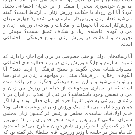
است ده‌ها هزار نفر در طول روز به خودکشی فکر کنند. حال آیا
می‌توان خودسوزی سحر را منفک از این جریان اجتماعی تحلیل
کرد؟ آیا این رخ‌داد با حکایت ورزش زنان بی‌ارتباط است؟ گفته
می‌شود تعداد زنان ورزش‌کار سازمان‌دهی شده یک‌چهارم مردان
ورزش‌کار است. آیا تجهیزات و امکانات و بودجه‌ی ورزشی زنان و
مردان گویای فاصله‌ی زیاد و شکاف عمیق نیست؟ مهم‌تر از
تجهیزات و امکانات در ورزش زنان، موانع فرهنگی ـ اجتماعی
است.
آیا رسانه‌های دولتی و حتی خصوصی در ایران این اجازه را دارند که
نسبت به لزوم و جایگاه ورزش زنان در روند فعالیت‌های اجتماعی
مساوات‌طلبانه سخن بگویند و سطح فرهنگ را ارتقا دهند؟ آیا
الگوهای رفتاری در فرهنگ سنتی در مواجهه با زنان در خانواده‌ها
باز تولید نمی‌شود و آیا این موانع فرهنگی چه‌گونه و چرا باعث شده
است که در بسیاری موضوعات از جمله در ورزش بین زنان و
مردان تبعیض وجود داشته‌باشد؟ در قبل از انقلاب در ایران در ۷
رشته‌ی ورزشی به طور تقریباً حرفه‌ای زنان فعال بودند و آیا اگر
همان روند ادامه می‌یافت اینک ورزش زنان در وضعیت فعلی بود؟
خانم اولادقباد، نماینده‌ی مجلس و رئیس فراکسیون زنان مجلس
شورای اسلامی ۳ روز پس از فوت سحر خدایاری و در ۲۱ شهریور
۹۸ در گفت‌و‌گو با خبرگزاری دانش‌جویان مطرح می‌کند که حدود
یک ماه پیش در جلسه با وزیر ورزش، آقای سلطانی‌فر گفته بود که