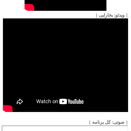
| ویدئو: بخارایی |
| صوتی: کل برنامه |