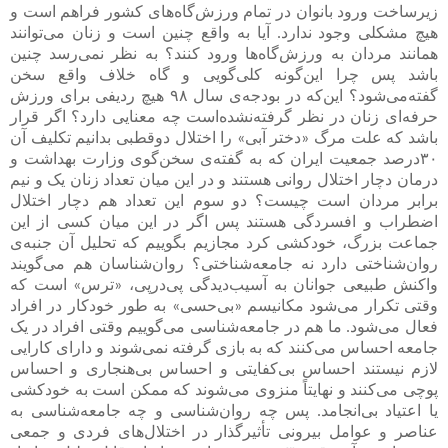
زیرساخت ورود بانوان در تمام ورزش‌گاه‌های کشور فراهم است و
هیچ مشکلی وجود ندارد. آیا به واقع چنین است و زنان می‌توانند
همانند مردان به ورزش‌گاه‌ها ورود کنند؟ به نظر نمی‌رسد چنین
باشد پس چرا این‌گونه کلی‌گویی و گاه خلاف واقع سخن
گفته‌می‌شود؟ این‌که در بودجه‌ی سال ۹۸ هیچ ردیفی برای ورزش
حرفه‌ای زنان در نظر گرفته‌نشده‌است چه معنایی دارد؟ اگر قرار
باشد که علت مرگ «دختر آبی» را اختلال دوقطبی بدانیم تکلیف آن
۳۰درصد جمعیت ایران که به گفته‌ی سخن‌گوی وزارت بهداشت و
درمان دچار اختلال روانی هستند و در این میان تعداد زنان یک و نیم
برابر مردان است چیست؟ دو سوم این تعداد هم دچار اختلال
اضطراب و افسردگی هستند پس اگر در این میان کسی از این
جماعت بزرگ، خودکشی کرد مجازیم بگوییم که تحلیل آن جنبه‌ی
روان‌شناختی دارد نه جامعه‌شناختی؟ روان‌شناسان هم می‌گویند
واکنش طبیعی جوانان به آسیب‌دیدگی پی‌درپی، «ترس» است که
وقتی تکرار می‌شود مکانیسم «بی‌حسی» به طور خودکار در افراد
فعال می‌شود. ما هم در جامعه‌شناسی می‌گوییم وقتی افراد در یک
جامعه احساس می‌کنند که به بازی گرفته نمی‌شوند و دارای کارایی
لازم نیستند احساس بی‌کفایتی و احساس بی‌هنجاری و احساس
پوچی می‌کنند و نهایتاً منزوی می‌شوند که ممکن است به خودکشی
یا اعتیاد بی‌انجامد. پس چه روان‌شناسی و چه جامعه‌شناسی به
عناصر و عوامل بیرونی تأثیرگذار در اختلال‌های فردی و جمعی