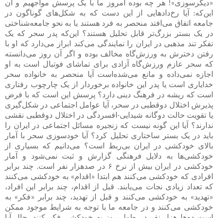
«دیگر‌سوزی»! هر چه بوده امروز ما با یک پرسش مواجهیم و آن
این‌که: آیا رخ‌دادهایی از این دست که به شکل‌های گوناگون در
جامعه اتفاق می‌افتد منحصر به فرد هستند یا به نحو جامعه‌شناختی
در یک بستر بزرگ‌تر قابل تحلیل هستند؟ این‌که پدر سحر که یک
تفکر تند مذهبی در ایران را نمایندگی می‌کند ابراز می‌دارد که او با
رفتن دخترش به ورزش‌گاه مخالف بوده و اگر آن روز می‌دانسته
که سحر عازم ورزش‌گاه آزادی برای تماشای فوتبال است به او
اجازه نمی‌داده و مانع می‌شده‌است آیا منحصر به خانواده سحر
خدایاری است یا پدر این خانواده برخوردار از یک چارچوب رفتاری
است که ریشه در فرهنگ دینی دارد؟ پرسش این است که با فرض
پذیرش اختلال دوقطبی در سحر، آیا عوامل اجتماعی در شکل‌گیری
یا تقویت حالت دو‌گانه شیدایی-افسردگی در اختلال دوقطبی نقشی
ندارند؟ آیا این گونه نیست که زنجیره مسائل اجتماعی در ایران را
باید در یک بستر ساختاری تحلیل کرد؟ آیا خودسوزی سحر با آمار
بالای خودکشی در ایران بی‌ربط است؟ می‌دانیم که بسیاری از
خودکشی‌ها به دلایل فرهنگی گزارش و ثبت نمی‌شود و آمار
خودکشی در ایران بیش از نرخ ۶ در صدهزار نفر است. چند برابر
افرادی که خودکشی می‌کنند هم ابتدا «اقدام» به خودکشی می‌کنند
که تعداد زیادی نجات می‌یابند. قبل از اقدام، چند برابر این افراد،
«تهدید» به خودکشی می‌کنند و قبل از تهدید، چند برابر «فکر» به
خودکشی‌ می‌کنند و در جامعه ما با توجه به شرایط موجود ممکن