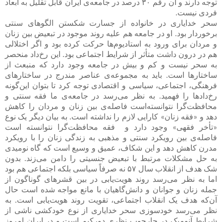
توجه دارند و آن رقم ۳۰ درصد در جامعه‌ی ایران قابل تقلیل به ابعاد
فردی نیست.
سحر خدایاری در خانواده از جسارت شکستن الگوهای سنتی
برخوردار بود. او در جامعه هم علیه روند موجود در تبعیض بین زنان
و مردان برای ورود به استادیوم‌ها حرکت کرده بود و اگر اختلالی
هم در درون داشت متأثر از شرایط اجتماعی بود. این رخ‌داد منحصر
به سحر نیست و کم و بیش در جامعه وجود دارد که منبعث از
ساختارها است. باید به مجموعه‌ی عناصر مندرج در ساختارهای
فرهنگی، اجتماعی، سیاسی و اقتصادی توجه کرد تا بتوان این‌گونه
رخ‌دادها را فهمید. به نظر می‌رسد در جامعه‌ی ما فقه سنتی و
محافظت‌گرا نتوانسته‌است فاصله‌ی بین زنان و مردان را کاهش
دهد و «فقه زنان» کارایی لازم را نداشته است. به بیان دیگر یک نوع
«تأخر فقهی» وجود دارد و فقه محافظت‌گرا نتوانسته است
فاصله‌ی بین رویکرد سنتی و مذهبی به زندگی زنان را با رویکرد
مدرن کاهش دهد و این شکاف، عمیق و وسیع است که گاه نومیدی
به حل مشکلات مرتبط با تبعیض جنسیتی را دامن می‌زند. بدون
شک هدف از انقلاب سال ۵۷ نه صرفاً سیاسی بلکه اجتماعی هم بود
اما به نظر می‌رسد روند هویت‌یابی در بین قشرهای گوناگون از
جمله زنان و جوانان و دانش‌گاهیان با مانع مواجه شده است حال
آن‌که هدف یک انقلاب اجتماعی، تقویت روند هویت‌یابی است. به
نظر می‌رسد خودسوزی سحر خدایاری از نوع خودکشی ناشی از
شرایط آنومیک در چارچوب نظری دورکیم است و در ایران امروز