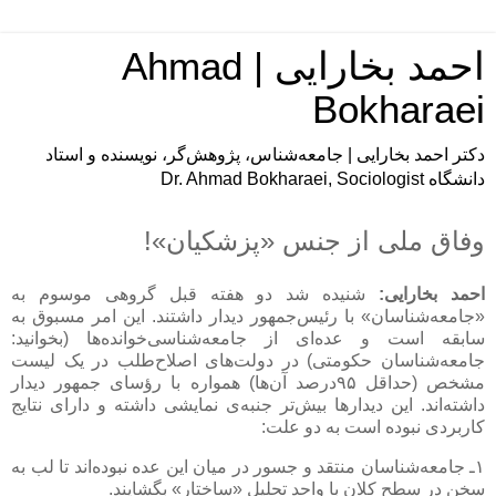
احمد بخارایی | Ahmad
Bokharaei
دکتر احمد بخارایی | جامعه‌شناس، پژوهش‌گر، نویسنده و استاد
دانشگاه Dr. Ahmad Bokharaei, Sociologist
وفاق ملی از جنس «پزشکیان»!
احمد بخارایی:
شنیده شد دو هفته قبل گروهی موسوم به
«جامعه‌شناسان» با رئیس‌جمهور دیدار داشتند. این امر مسبوق به
سابقه است و عده‌ای از جامعه‌شناسی‌خوانده‌ها (بخوانید:
جامعه‌شناسان حکومتی) در دولت‌های اصلاح‌طلب در یک لیست
مشخص (حداقل ۹۵درصد آن‌ها) همواره با رؤسای جمهور دیدار
داشته‌اند. این دیدارها بیش‌تر جنبه‌ی نمایشی داشته و دارای نتایج
کاربردی نبوده است به دو علت:
۱ـ جامعه‌شناسان منتقد و جسور در میان این عده نبوده‌اند تا لب به
سخن در سطح کلان با واحد تحلیل «ساختار» بگشایند.