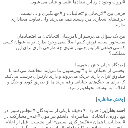
#ثروت وجود دارد این تضادها علنی و عیان می شود.
فرقی بین #لاریجانی و #قالیباف و #جهانگیری و … نیست.
حرف‌های شعاری مردم‌پسند همه می‌زنند ولی تفاوت معناداری
ندارند.
من یک سؤال می‌پرسم از نامزدهای انتخاباتی: ما اقتصادمان
نفت‌خور است، فرض کنیم اصلاً نفتی وجود ندارد، تو به عنوان کسی
که می‌خواهی #رئیس‌جمهور شوی چه طرحی داری برای این
مملکت؟
| دیدگاه جهان‌بخش محبی‌نیا:
بخشی از نخبگان ما و #اپوزیسیون ما می‌آیند مخالفت می‌کنند با
صندوق #رأی دارند چریک می‌پروند و دارند پارتیزان درست می‌کنند
که برای ما جنگ‌های خیابانی رقم بزنند ما از طریق کودتا و جنگ و
انقلاب به توسعه نخواهیم رسید.
|
پخش مناظره
|
احمد بخارایی:
حدود ۹۰ دقیقه با یکی از نمایندگان #مجلس شورا در
پنج دوره‌ی انتخاباتی مناظره‌ای داشتم پیرامون #عدم_مشارکت در
#انتخابات یا همان «#کنش‌گری_سلبی»! این نشست، قبل از اعلام
نتایج بررسی صلاحیت کاندیداهای #ریاست‌جمهوری برگزار شد و