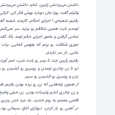
داشتن می‌بردنش پایین. شاید داشتن می‌بردنش
‏وکیلم گفت رویا جان دوباره بهش فکر کن. اثراتی
‏رفتیم شعبه‌ی ۱ اجرای احکام. کا
اومدم بابت همین شلاقم رو بزنید، سر نمی‌کنم.
‏تماس گرفتن و مامور اجرای حکم اومد بالا. گف
جوری شلاقت رو بزنم که بفهمی کجایی. برات یه
باشی. باز سر نکردم.
‏رفتیم پایین چند تا پسر رو بابت شرب خمر آورده
‏دو تا زن چادری اومدن و روسری رو کشیدن رو س
زدن و روسری رو کشیدن رو سرم.
‏از همون پله‌هایی که زن رو برده بودن رفتیم ط
و زن چادری کنارم وایساده بودن. زن خیلی واضح 
‏قاضی معمم به روم خندید. یاد مرد خنزر پنزری ب
‏در آهنی رو باز کردن. دیوارای اتاق سیمانی 