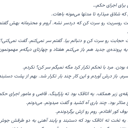
 برای اجرای حکم…
 که شلاق میذاره تا مدتها می‌مونه باهات.
رمند شعبه گفت روسریت رو سرت کن که دردسر نشه. آروم و محترمانه بهش گفتم
ت حجابت رو سرت کن و دنبالم بیا. گفتم سر نمی‌کنم. گفت نمی‌کنی؟!
 پرونده‌ی جدید هم باز می‌کنم هفتاد و چهارتای دیگه‌م مهمونمون
 بودن. مرد با تحکم تکرار کرد مگه نمیگم‌ سر کن؟ نکردم.
رم. باز درش آوردم و این کار چند بار تکرار شد. بهم از پشت دستبند
بقه‌ی زیر همکف. یه اتاقک بود ته پارکینگ. قاضی و مامور اجرای حکم
متاثر بود. چند باری آه کشید و گفت میدونم. می‌دونم.
وف کور افتادم. روم رو ازش برگردوندم.
بود. یه تخت ته اتاقک بود که دستبند و پابند آهنی به دو طرفش جوش