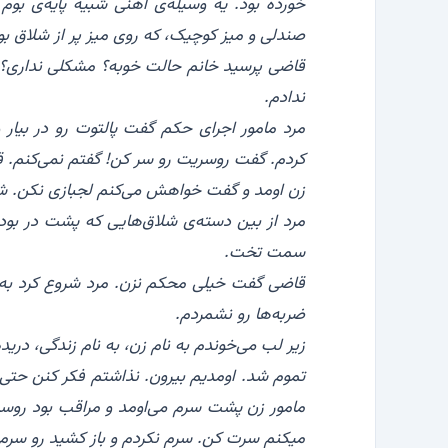
خورده بود. یه وسیله‌ی آهنی شبیه پایه‌ی بوم
صندلی و میز کوچیک، که روی میز پر از شلاق بو
‏قاضی پرسید خانم حالت خوبه؟ مشکلی نداری؟ ا
ندادم.
‏مرد مامور اجرای حکم گفت پالتوت رو در بیار 
کردم. گفت روسریت رو سر کن! گفتم نمی‌کنم. قر
‏زن اومد و گفت خواهش می‌کنم لجبازی نکن. شا
‏مرد از بین دسته‌ی شلاق‌هایی که پشت در بو
سمت تخت.
‏قاضی گفت خیلی محکم نزن. مرد شروع کرد به زد
ضربه‌ها رو نشمردم.
‏زیر لب می‌خوندم به نام زن، به نام زندگی، در
‏تموم شد. اومدیم بیرون. نذاشتم فکر کنن حتی 
مامور زن پشت سرم می‌اومد و مراقب بود روسر
میکنم سرت کن. سرم نکردم و باز کشید رو سرم.