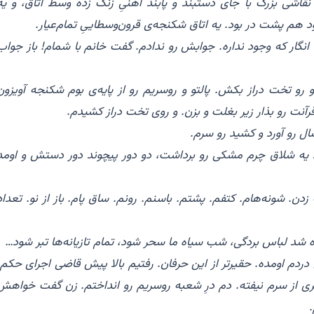
 نقاشی بزرگ با جای دستبند و پابند آهنیِ زنگ زده وسط اتاق، و یه
د هم پشت در بود. یه اتاق شکنجه‌ی قرون‌وسطاییِ تمام‌عیار.
نگار که وجود نداره. جوابش رو ندادم. گفت خانم با شمام! باز جواب
و رو تخت دراز بکش. پالتو و روسریم رو از پایه‌ی بوم شکنجه آویزون
آنت رو بذار زیر بغلت و بزن. و روی تخت دراز کشیدم.
ل رو آورد و کشید رو سرم.
د یه شلاق چرم مشکی رو برداشت، دو دور پیچوند دور دستش و اومد
ن. شونه‌هام. کتفم. پشتم. باسنم. رونم. ساق پام. باز از نو. تعداد
یده شد لباس بردگی، شب سیاه ما سحر شود، تمام تازیانه‌ها تبر شود…
دردم اومده. حقیرتر از این حرفان. رفتیم بالا پیش قاضی اجرای حکم.
ی از سرم نیفته. دم درِ شعبه روسریم رو انداختم. زن گفت خواهش