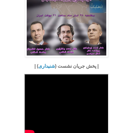
| پخش جریان نشست (
شنیداری
) |