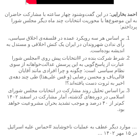
احمد بخارایی:
در این گفت‌و‌شنود چهار ساعته با مشارکت حاضران
به این موضوع‌ها با محوریت انتخابات چند ماه دیگر مجلس شورا
پرداختم:
بر اساس هر سه رویکرد عمده در فلسفه‌ی اخلاق سیاسی،
رأی ندادن شهروندان در ایران یک کنش اخلاقی و مستدل به
اندیشه بوده‌است.
شرط شرکت بنده در #انتخابات پیش روی #مجلس شورا
عبارت از پاسخ‌گویی به این پرسش عدالت‌خواهانه از سوی
نظام سیاسی است: چگونه و چرا افرادی مانند آقایان
قالی‌باف و محسن رضایی (و قس علی‌هذا) طی چند دهه‌ی
اخیر به ثروت دست یافته‌اند؟!
برا اساس تحلیل روند مشارکت در انتخابات مجلس شورای
اسلامی در دوره‌های گذشته، آمار مشارکت در اسفند ۱۴۰۲
کم‌تر از ۴۰ درصد و موجب تشدید بحران مشروعیت خواهد
بود.
… موارد دیگر عطف به عملیات ناخوشایند #حماس علیه اسرائیل
در ۱۵ مهر ۱۴۰۲ …